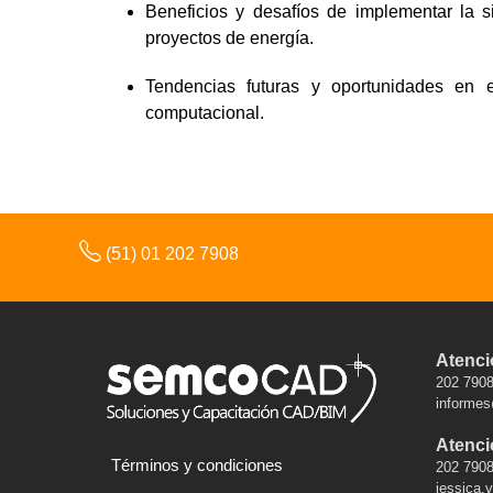
Beneficios y desafíos de implementar la 
proyectos de energía.
Tendencias futuras y oportunidades en 
computacional.
(51) 01 202 7908
Atenci
202 7908
informe
Atenció
Términos y condiciones
202 7908
jessica