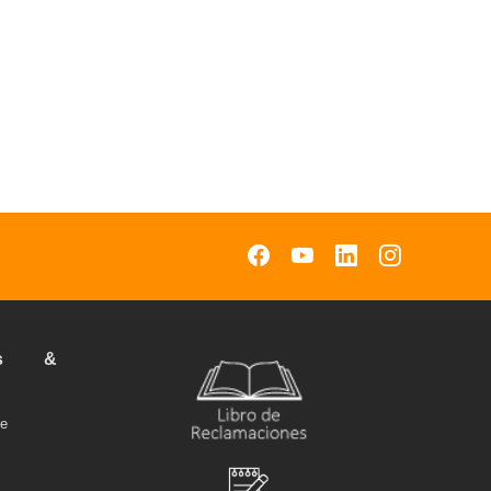
cos &
pe