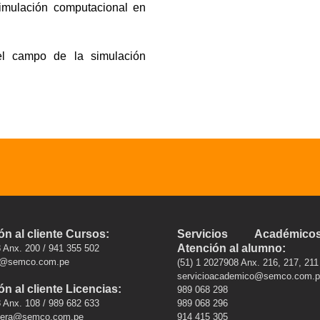
simulación computacional en
el campo de la simulación
ón al cliente Cursos:
Servicios Académi
Atención al alumno:
 Anx. 200 / 941 355 502
s@semco.com.pe
(51) 1 2027908 Anx. 216, 217, 211
servicioacademico@semco.com.
n al cliente Licencias:
989 068 298
 Anx. 108 / 989 682 633
989 068 296
.vera@semco.com.pe
914 415 305