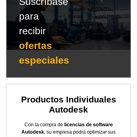
Suscríbase
region: «na1»,
portalId: «2020600»,
para
formId: «ab538650-
b77f-4570-bf5d-
recibir
c8260dbd56f3»
});
ofertas
especiales
Productos Individuales
Autodesk
Con la compra de
licencias de software
Autodesk
, su empresa podrá optimizar sus