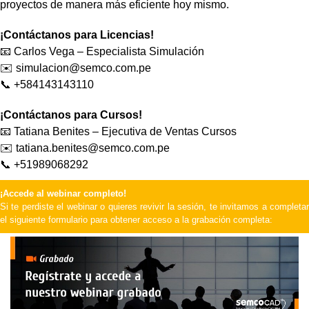
proyectos de manera más eficiente hoy mismo.
¡Contáctanos para Licencias!
📧 Carlos Vega – Especialista Simulación
✉️ simulacion@semco.com.pe
📞 +584143143110
¡Contáctanos para Cursos!
📧 Tatiana Benites – Ejecutiva de Ventas Cursos
✉️ tatiana.benites@semco.com.pe
📞 +51989068292
¡Accede al webinar completo!
Si te perdiste el webinar o quieres revivir la sesión, te invitamos a completar
el siguiente formulario para obtener acceso a la grabación completa: