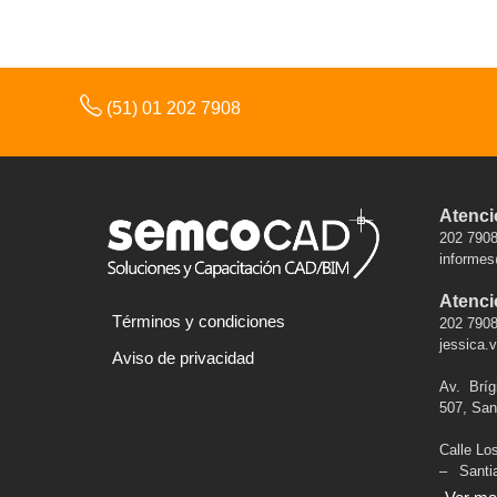
(51) 01 202 7908
Atenci
202 7908
informe
Atenció
Términos y condiciones
202 7908
jessica
Aviso de privacidad
Av. Brí
507, San
Calle Lo
– Sant