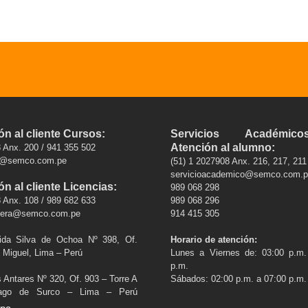
ón al cliente Cursos:
Servicios Académi
Atención al alumno:
 Anx. 200 / 941 355 502
s@semco.com.pe
(51) 1 2027908 Anx. 216, 217, 211
servicioacademico@semco.com.
n al cliente Licencias:
989 068 298
 Anx. 108 / 989 682 633
989 068 296
.vera@semco.com.pe
914 415 305
gida Silva de Ochoa Nº 398, Of.
Horario de atención:
 Miguel, Lima – Perú
Lunes a Viernes de: 03:00 p.m.
p.m.
s Antares Nº 320, Of. 903 – Torre A
Sábados: 02:00 p.m. a 07:00 p.m.
iago de Surco – Lima – Perú