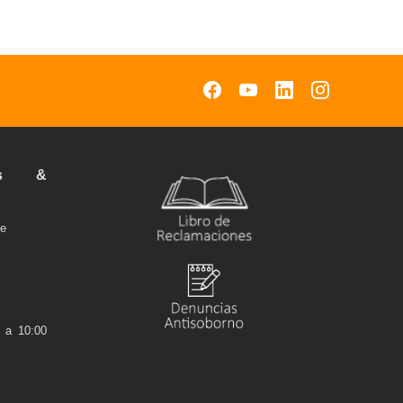
cos &
pe
 a 10:00